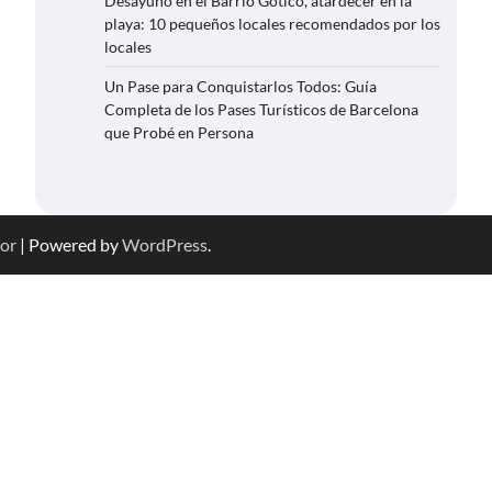
Desayuno en el Barrio Gótico, atardecer en la
playa: 10 pequeños locales recomendados por los
locales
Un Pase para Conquistarlos Todos: Guía
Completa de los Pases Turísticos de Barcelona
que Probé en Persona
or
| Powered by
WordPress
.