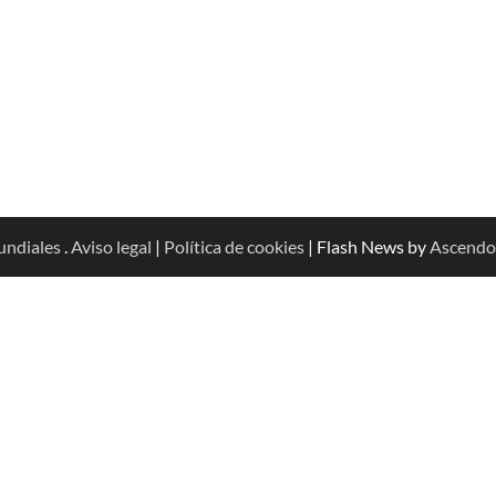
undiales
.
Aviso legal
|
Política de cookies
| Flash News by
Ascendo