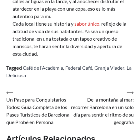
calles antiguas en la tarde, y al anochecer disfrutar el
atardecer en la playa con una copa, eso es lo más
auténtico para mí.
Cada local tiene su historia y
sabor único
, reflejo de la
actitud de vida de sus habitantes. Ya sea un queso
tradicional en una tostada o un tapeo creativo de
mariscos, te harán sentir la diversidad y apertura de
esta ciudad.
Tagged
Café de l’Acadèmia
,
Federal Café
,
Granja Viader
,
La
Deliciosa
Navegación
⟵
⟶
Un Pase para Conquistarlos
De la montaña al mar:
de
Todos: Guía Completa de los
recorrer Barcelona en un solo
entradas
Pases Turísticos de Barcelona
día para sentir el ritmo de su
que Probé en Persona
geografía
Artículos Relacionados