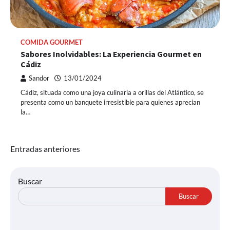
COMIDA GOURMET
Sabores Inolvidables: La Experiencia Gourmet en
Cádiz
Sandor
13/01/2024
Cádiz, situada como una joya culinaria a orillas del Atlántico, se
presenta como un banquete irresistible para quienes aprecian
la…
Navegación
Entradas anteriores
de
entradas
Buscar
Buscar