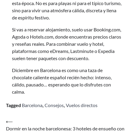
esta época. No es para playas ni para el típico turismo,
sino para vivir una atmósfera cálida, discreta y llena
de espíritu festivo.
Si vas a reservar alojamiento, suelo usar Booking.com,
Agoda o Hotels.com, donde encuentras precios claros
y reseñas reales. Para combinar vuelo y hotel,
plataformas como eDreams, Lastminute o Expedia
suelen tener paquetes con descuento.
Diciembre en Barcelona es como una taza de
chocolate caliente español recién hecho: intenso,
cálido, pausado… esperando que lo disfrutes con
calma.
Tagged
Barcelona
,
Consejos
,
Vuelos directos
Navegación
⟵
Dormir en la noche barcelonesa: 3 hoteles de ensueño con
de