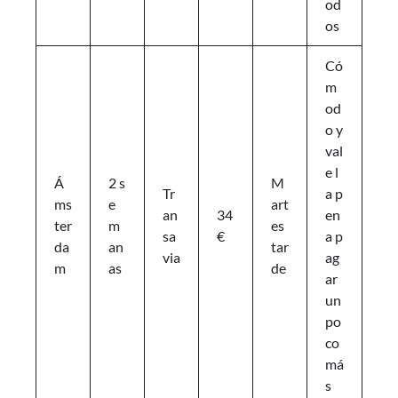
od
os
Có
m
od
o y
val
e l
Á
2 s
M
Tr
a p
ms
e
art
an
34
en
ter
m
es
sa
€
a p
da
an
tar
via
ag
m
as
de
ar
un
po
co
má
s