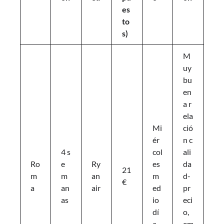
es
to
s)
M
uy
bu
en
a r
ela
Mi
ció
ér
n c
4 s
col
ali
Ro
e
Ry
es
da
21
m
m
an
m
d-
€
a
an
air
ed
pr
as
io
eci
dí
o,
a
em