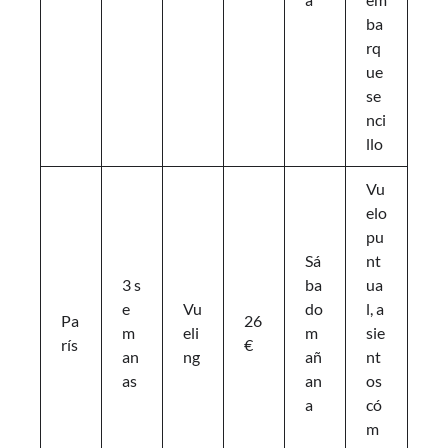
ba
rq
ue
se
nci
llo
Vu
elo
pu
Sá
nt
3 s
ba
ua
e
Vu
do
l, a
Pa
26
m
eli
m
sie
rís
€
an
ng
añ
nt
as
an
os
a
có
m