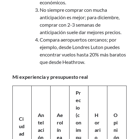
económicos.
No siempre comprar con mucha
anticipación es mejor; para diciembre,
comprar con 2-3 semanas de
anticipación suele dar mejores precios.
Compara aeropuertos cercanos; por
ejemplo, desde Londres Luton puedes
encontrar vuelos hasta 20% más baratos
que desde Heathrow.
Mi experiencia y presupuesto real
Pr
ec
io
An
Ae
(c
H
O
Ci
tel
rol
on
or
pi
ud
aci
ín
im
ari
ni
ad
ón
ea
pu
o
ón