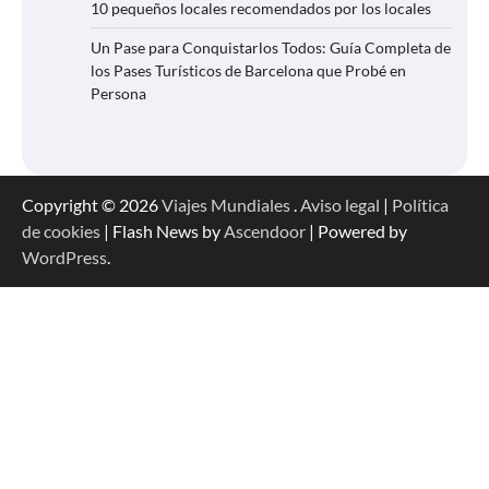
10 pequeños locales recomendados por los locales
Un Pase para Conquistarlos Todos: Guía Completa de
los Pases Turísticos de Barcelona que Probé en
Persona
Copyright © 2026
Viajes Mundiales
.
Aviso legal
|
Política
de cookies
| Flash News by
Ascendoor
| Powered by
WordPress
.