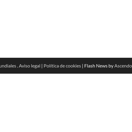
undiales
.
Aviso legal
|
Política de cookies
| Flash News by
Ascendo