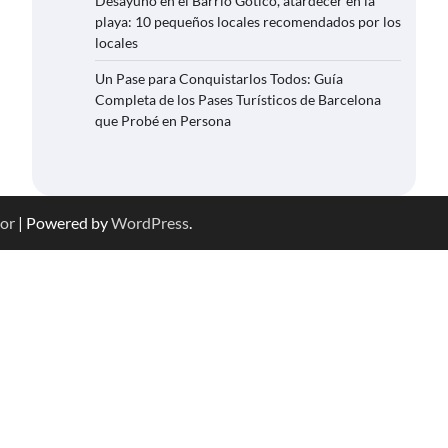
Desayuno en el Barrio Gótico, atardecer en la
playa: 10 pequeños locales recomendados por los
locales
Un Pase para Conquistarlos Todos: Guía
Completa de los Pases Turísticos de Barcelona
que Probé en Persona
or
| Powered by
WordPress
.