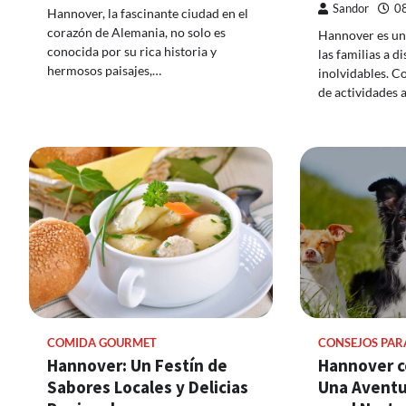
Sandor
0
Hannover, la fascinante ciudad en el
corazón de Alemania, no solo es
Hannover es una
conocida por su rica historia y
las familias a 
hermosos paisajes,…
inolvidables. 
de actividades 
COMIDA GOURMET
CONSEJOS PAR
Hannover: Un Festín de
Hannover c
Sabores Locales y Delicias
Una Aventu