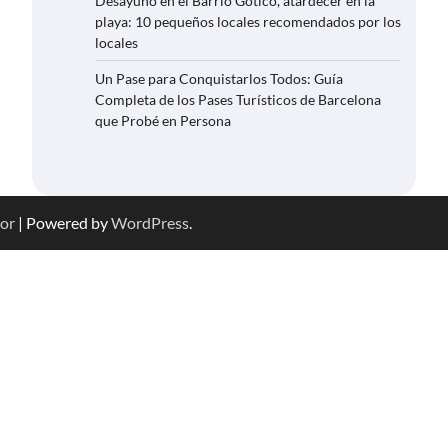
Desayuno en el Barrio Gótico, atardecer en la
playa: 10 pequeños locales recomendados por los
locales
Un Pase para Conquistarlos Todos: Guía
Completa de los Pases Turísticos de Barcelona
que Probé en Persona
or
| Powered by
WordPress
.