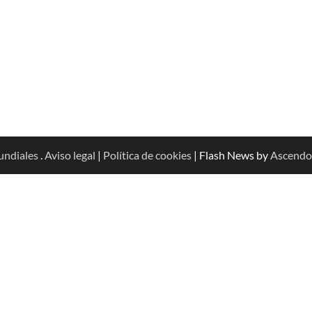
undiales
.
Aviso legal
|
Política de cookies
| Flash News by
Ascendo