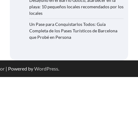
Desayuno en el Barrio Gótico, atardecer en la
playa: 10 pequeños locales recomendados por los
locales
Un Pase para Conquistarlos Todos: Guía
Completa de los Pases Turísticos de Barcelona
que Probé en Persona
or
| Powered by
WordPress
.