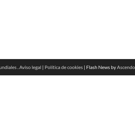
undiales
.
Aviso legal
|
Política de cookies
| Flash News by
Ascendo