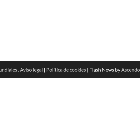
undiales
.
Aviso legal
|
Política de cookies
| Flash News by
Ascendo