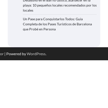
Desayuno en el Barrio Gótico, atardecer en la
playa: 10 pequeños locales recomendados por los
locales
Un Pase para Conquistarlos Todos: Guía
Completa de los Pases Turísticos de Barcelona
que Probé en Persona
or
| Powered by
WordPress
.