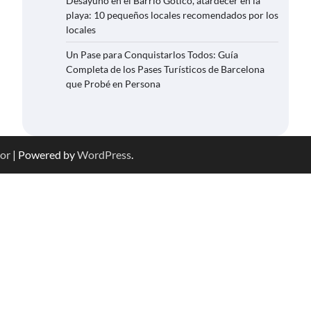
Desayuno en el Barrio Gótico, atardecer en la
playa: 10 pequeños locales recomendados por los
locales
Un Pase para Conquistarlos Todos: Guía
Completa de los Pases Turísticos de Barcelona
que Probé en Persona
or
| Powered by
WordPress
.