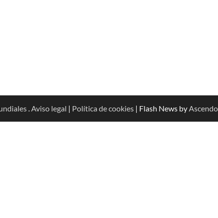
undiales
.
Aviso legal
|
Política de cookies
| Flash News by
Ascendo