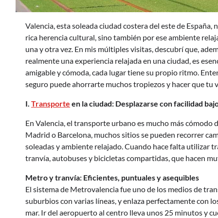
Valencia, esta soleada ciudad costera del este de España, n
rica herencia cultural, sino también por ese ambiente relaj
una y otra vez. En mis múltiples visitas, descubrí que, adem
realmente una experiencia relajada en una ciudad, es esen
amigable y cómoda, cada lugar tiene su propio ritmo. En
seguro puede ahorrarte muchos tropiezos y hacer que tu v
I.
Transporte
en la ciudad: Desplazarse con facilidad bajo
En Valencia, el transporte urbano es mucho más cómodo d
Madrid o Barcelona, muchos sitios se pueden recorrer cami
soleadas y ambiente relajado. Cuando hace falta utilizar 
tranvía, autobuses y bicicletas compartidas, que hacen muy
Metro y tranvía: Eficientes, puntuales y asequibles
El sistema de Metrovalencia fue uno de los medios de trans
suburbios con varias líneas, y enlaza perfectamente con los
mar. Ir del aeropuerto al centro lleva unos 25 minutos y cu