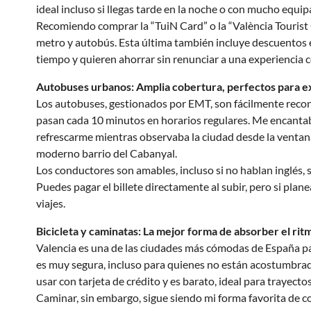
ideal incluso si llegas tarde en la noche o con mucho equip
Recomiendo comprar la “TuiN Card” o la “València Tourist 
metro y autobús. Esta última también incluye descuentos 
tiempo y quieren ahorrar sin renunciar a una experiencia 
Autobuses urbanos: Amplia cobertura, perfectos para ex
Los autobuses, gestionados por EMT, son fácilmente recono
pasan cada 10 minutos en horarios regulares. Me encantab
refrescarme mientras observaba la ciudad desde la ventana
moderno barrio del Cabanyal.
Los conductores son amables, incluso si no hablan inglés,
Puedes pagar el billete directamente al subir, pero si pl
viajes.
Bicicleta y caminatas: La mejor forma de absorber el rit
Valencia es una de las ciudades más cómodas de España para 
es muy segura, incluso para quienes no están acostumbrado
usar con tarjeta de crédito y es barato, ideal para trayecto
Caminar, sin embargo, sigue siendo mi forma favorita de c