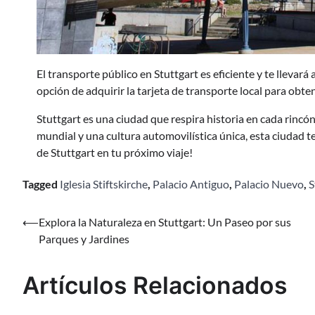
El transporte público en Stuttgart es eficiente y te llevará 
opción de adquirir la tarjeta de transporte local para obte
Stuttgart es una ciudad que respira historia en cada rincó
mundial y una cultura automovilística única, esta ciudad te
de Stuttgart en tu próximo viaje!
Tagged
Iglesia Stiftskirche
,
Palacio Antiguo
,
Palacio Nuevo
,
S
Navegación
⟵
Explora la Naturaleza en Stuttgart: Un Paseo por sus
Parques y Jardines
de
entradas
Artículos Relacionados