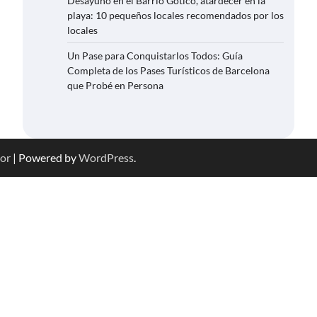
Desayuno en el Barrio Gótico, atardecer en la
playa: 10 pequeños locales recomendados por los
locales
Un Pase para Conquistarlos Todos: Guía
Completa de los Pases Turísticos de Barcelona
que Probé en Persona
or
| Powered by
WordPress
.