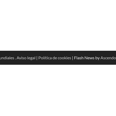
undiales
.
Aviso legal
|
Política de cookies
| Flash News by
Ascendo