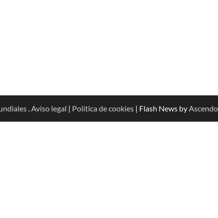
undiales
.
Aviso legal
|
Política de cookies
| Flash News by
Ascendo