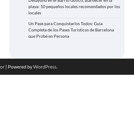
Desayuno en el Barrio Gótico, atardecer en la
playa: 10 pequeños locales recomendados por los
locales
Un Pase para Conquistarlos Todos: Guía
Completa de los Pases Turísticos de Barcelona
que Probé en Persona
or
| Powered by
WordPress
.