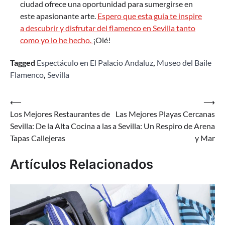
ciudad ofrece una oportunidad para sumergirse en
este apasionante arte.
Espero que esta guía te inspire
a descubrir y disfrutar del flamenco en Sevilla tanto
como yo lo he hecho.
¡Olé!
Tagged
Espectáculo en El Palacio Andaluz
,
Museo del Baile
Flamenco
,
Sevilla
Navegación
⟵
⟶
Los Mejores Restaurantes de
Las Mejores Playas Cercanas
de
Sevilla: De la Alta Cocina a las
a Sevilla: Un Respiro de Arena
entradas
Tapas Callejeras
y Mar
Artículos Relacionados