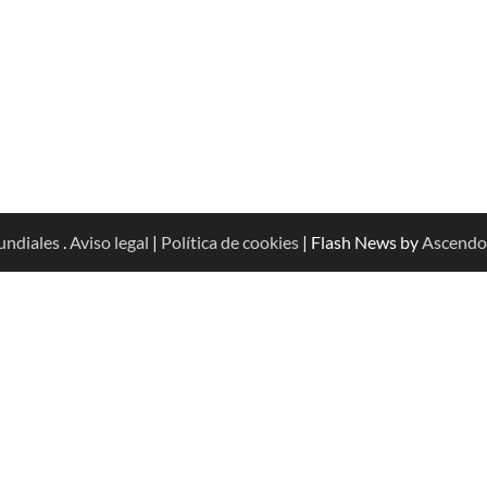
undiales
.
Aviso legal
|
Política de cookies
| Flash News by
Ascendo