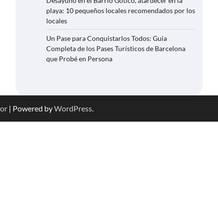
Desayuno en el Barrio Gótico, atardecer en la
playa: 10 pequeños locales recomendados por los
locales
Un Pase para Conquistarlos Todos: Guía
Completa de los Pases Turísticos de Barcelona
que Probé en Persona
or
| Powered by
WordPress
.