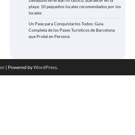
Desayuno en el Barrio Gótico, atardecer en la
playa: 10 pequeños locales recomendados por los
locales
Un Pase para Conquistarlos Todos: Guía
Completa de los Pases Turísticos de Barcelona
que Probé en Persona
or
| Powered by
WordPress
.