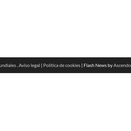
undiales
.
Aviso legal
|
Política de cookies
| Flash News by
Ascendo