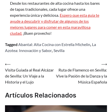
Desde los restaurantes de alta cocina hasta los bares
de tapas tradicionales, cada lugar ofrece una
experiencia única y deliciosa.
Espero que esta guía te
ayude a descubrir y disfrutar de algunos de los
mejores lugares para comer en esta maravillosa
ciudad.
¡Buen provecho!
Tagged
Abantal: Alta Cocina con Estrella Michelin
,
La
Azotea: Innovación y Sabor
,
Sevilla
Navegación
⟵
⟶
Visita Guiada al Real Alcázar
Ruta de Flamenco en Sevilla:
de
de Sevilla: Un Viaje a la
Vive la Pasión de la Danza y la
entradas
Historia y el Lujo
Música Española
Artículos Relacionados