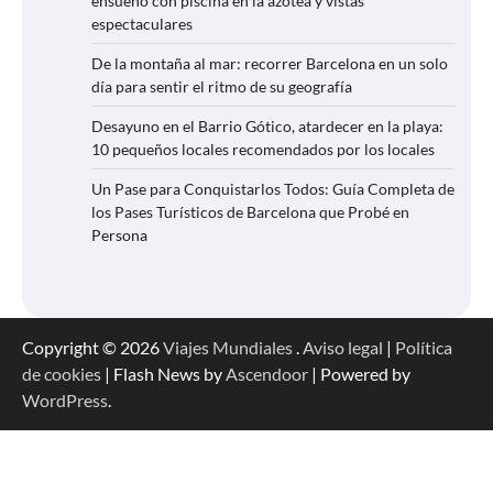
ensueño con piscina en la azotea y vistas
espectaculares
De la montaña al mar: recorrer Barcelona en un solo
día para sentir el ritmo de su geografía
Desayuno en el Barrio Gótico, atardecer en la playa:
10 pequeños locales recomendados por los locales
Un Pase para Conquistarlos Todos: Guía Completa de
los Pases Turísticos de Barcelona que Probé en
Persona
Copyright © 2026
Viajes Mundiales
.
Aviso legal
|
Política
de cookies
| Flash News by
Ascendoor
| Powered by
WordPress
.