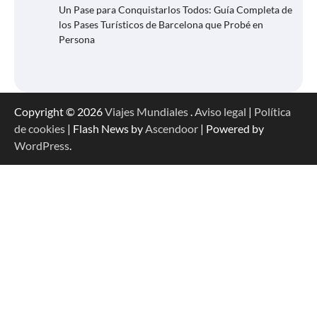
Un Pase para Conquistarlos Todos: Guía Completa de
los Pases Turísticos de Barcelona que Probé en
Persona
Copyright © 2026
Viajes Mundiales
.
Aviso legal
|
Política
de cookies
| Flash News by
Ascendoor
| Powered by
WordPress
.