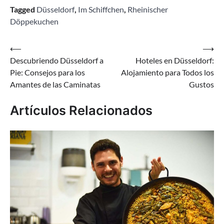
Tagged
Düsseldorf
,
Im Schiffchen
,
Rheinischer
Döppekuchen
Navegación
⟵
⟶
Descubriendo Düsseldorf a
Hoteles en Düsseldorf:
de
Pie: Consejos para los
Alojamiento para Todos los
entradas
Amantes de las Caminatas
Gustos
Artículos Relacionados