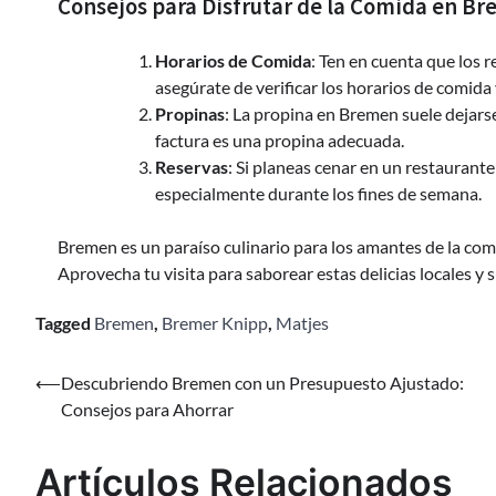
Consejos para Disfrutar de la Comida en B
Horarios de Comida
: Ten en cuenta que los 
asegúrate de verificar los horarios de comida 
Propinas
: La propina en Bremen suele dejarse
factura es una propina adecuada.
Reservas
: Si planeas cenar en un restaurante
especialmente durante los fines de semana.
Bremen es un paraíso culinario para los amantes de la com
Aprovecha tu visita para saborear estas delicias locales y 
Tagged
Bremen
,
Bremer Knipp
,
Matjes
Navegación
⟵
Descubriendo Bremen con un Presupuesto Ajustado:
Consejos para Ahorrar
de
entradas
Artículos Relacionados