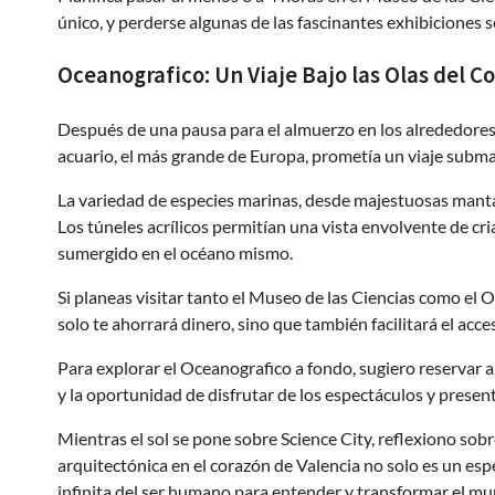
único, y perderse algunas de las fascinantes exhibiciones s
Oceanografico: Un Viaje Bajo las Olas del 
Después de una pausa para el almuerzo en los alrededores,
acuario, el más grande de Europa, prometía un viaje subma
La variedad de especies marinas, desde majestuosas mantar
Los túneles acrílicos permitían una vista envolvente de cri
sumergido en el océano mismo.
Si planeas visitar tanto el Museo de las Ciencias como el
solo te ahorrará dinero, sino que también facilitará el acc
Para explorar el Oceanografico a fondo, sugiero reservar a
y la oportunidad de disfrutar de los espectáculos y presen
Mientras el sol se pone sobre Science City, reflexiono sobr
arquitectónica en el corazón de Valencia no solo es un esp
infinita del ser humano para entender y transformar el mu