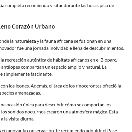
ncia completa recomiendo visitar durante las horas pico de
 Pleno Corazón Urbano
nde la naturaleza y la fauna africana se fusionan en una
innovador fue una jornada inolvidable llena de descubrimientos.
a recreación auténtica de hábitats africanos en el Bioparc.
y antílopes compartían un espacio amplio y natural. La
ue simplemente fascinante.
n los leones. Además, el área de los rinocerontes ofreció la
especies amenazadas.
 una ocasión única para descubrir cómo se comportan los
y los sonidos nocturnos crearon una atmósfera mágica. Esta
a la visita diurna.
és en apoyar la conservación, te recomiendo adquirir el Pase