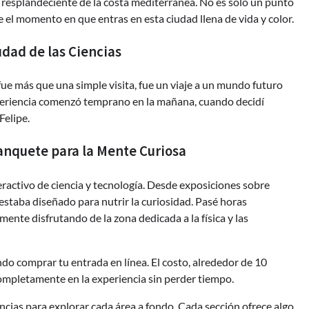
 resplandeciente de la costa mediterránea. No es sólo un punto
el momento en que entras en esta ciudad llena de vida y color.
udad de las Ciencias
 fue más que una simple visita, fue un viaje a un mundo futuro
experiencia comenzó temprano en la mañana, cuando decidí
Felipe.
Banquete para la Mente Curiosa
ractivo de ciencia y tecnología. Desde exposiciones sobre
 estaba diseñado para nutrir la curiosidad. Pasé horas
ente disfrutando de la zona dedicada a la física y las
ndo comprar tu entrada en línea. El costo, alrededor de 10
completamente en la experiencia sin perder tiempo.
encias para explorar cada área a fondo. Cada sección ofrece algo