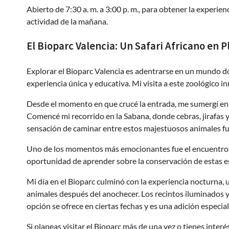
Abierto de 7:30 a. m. a 3:00 p. m., para obtener la experie
actividad de la mañana.
El Bioparc Valencia: Un Safari Africano en
Explorar el Bioparc Valencia es adentrarse en un mundo do
experiencia única y educativa. Mi visita a este zoológico 
Desde el momento en que crucé la entrada, me sumergí en l
Comencé mi recorrido en la Sabana, donde cebras, jirafas 
sensación de caminar entre estos majestuosos animales f
Uno de los momentos más emocionantes fue el encuentro co
oportunidad de aprender sobre la conservación de estas 
Mi día en el Bioparc culminó con la experiencia nocturna,
animales después del anochecer. Los recintos iluminados 
opción se ofrece en ciertas fechas y es una adición especial 
Si planeas visitar el Bioparc más de una vez o tienes inter